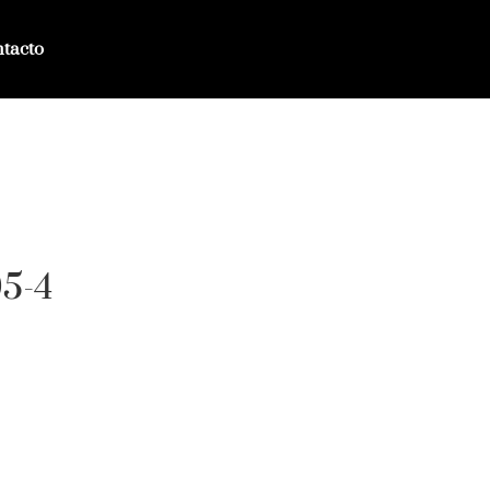
tacto
05-4