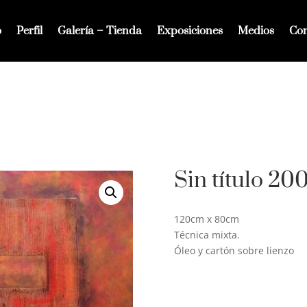
o
Perfil
Galería – Tienda
Exposiciones
Medios
Con
Sin título 20
120cm x 80cm
Técnica mixta.
Óleo y cartón sobre lienzo